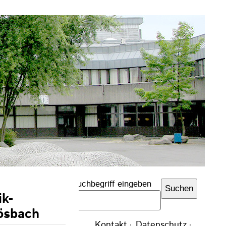
Suchbegriff eingeben
Suchen
ik-
ösbach
Navigation
Kontakt
Datenschutz