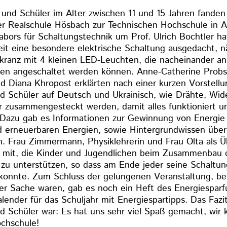
 und Schüler im Alter zwischen 11 und 15 Jahren fanden
r Realschule Hösbach zur Technischen Hochschule in A
bors für Schaltungstechnik um Prof. Ulrich Bochtler hat
it eine besondere elektrische Schaltung ausgedacht, n
kranz mit 4 kleinen LED-Leuchten, die nacheinander a
en angeschaltet werden können. Anne-Catherine Probst
d Diana Khropost erklärten nach einer kurzen Vorstellun
d Schüler auf Deutsch und Ukrainisch, wie Drähte, Wid
r zusammengesteckt werden, damit alles funktioniert un
Dazu gab es Informationen zur Gewinnung von Energie
 erneuerbaren Energien, sowie Hintergrundwissen übe
. Frau Zimmermann, Physiklehrerin und Frau Olta als Ü
ig mit, die Kinder und Jugendlichen beim Zusammenbau 
zu unterstützen, so dass am Ende jeder seine Schaltun
nnte. Zum Schluss der gelungenen Veranstaltung, bei 
der Sache waren, gab es noch ein Heft des Energiespar
ender für das Schuljahr mit Energiespartipps. Das Fazi
d Schüler war: Es hat uns sehr viel Spaß gemacht, wi
ochschule!