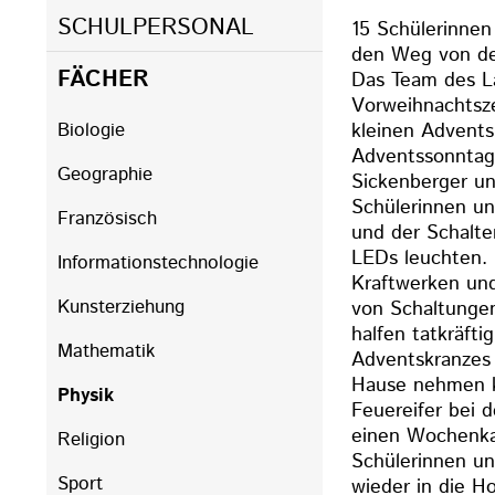
SCHULPERSONAL
15 Schülerinnen
den Weg von de
FÄCHER
Das Team des La
Vorweihnachtsze
kleinen Advents
Biologie
Adventssonntag
Geographie
Sickenberger un
Schülerinnen un
Französisch
und der Schalte
LEDs leuchten. 
Informationstechnologie
Kraftwerken und
Kunsterziehung
von Schaltungen
halfen tatkräft
Mathematik
Adventskranzes 
Hause nehmen ko
Physik
Feuereifer bei 
einen Wochenkal
Religion
Schülerinnen un
Sport
wieder in die H