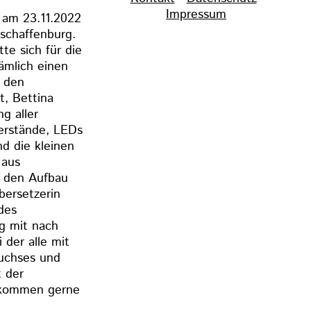
überspringen
Impressum
 am 23.11.2022
schaffenburg.
te sich für die
ämlich einen
n den
, Bettina
g aller
erstände, LEDs
d die kleinen
 aus
r den Aufbau
bersetzerin
des
g mit nach
der alle mit
fuchses und
t der
r kommen gerne