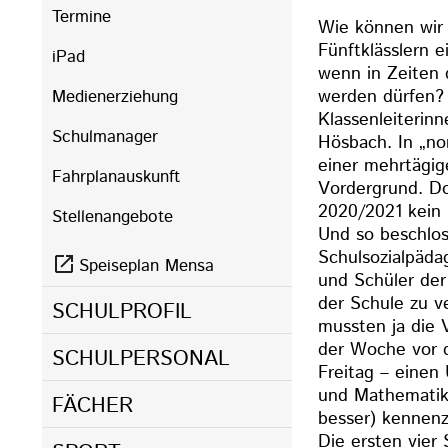
Termine
Wie können wir
Fünftklässlern 
iPad
wenn in Zeiten 
werden dürfen? 
Medienerziehung
Klassenleiterinn
Schulmanager
Hösbach. In „no
einer mehrtägige
Fahrplanauskunft
Vordergrund. Doc
2020/2021 kein 
Stellenangebote
Und so beschlos
Schulsozialpäda
Speiseplan Mensa
und Schüler der
der Schule zu v
SCHULPROFIL
mussten ja die 
der Woche vor d
SCHULPERSONAL
Freitag – einen
und Mathematik 
FÄCHER
besser) kennenz
Die ersten vier