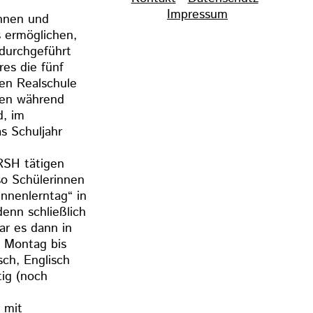
überspringen
Impressum
nnen und
s ermöglichen,
durchgeführt
res die fünf
hen Realschule
nen während
d, im
s Schuljahr
RSH tätigen
so Schülerinnen
nnenlerntag“ in
enn schließlich
r es dann in
n Montag bis
sch, Englisch
ig (noch
 mit