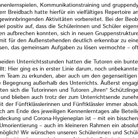
ennenlernspielen, Kommunikationstraining und gruppen
rr Breidbach hatte hierfür ein vielfältiges Repertoire 
gewinnbringenden Aktivitäten vorbereitet. Bei der Beo
el positiv auf, dass die Schülerinnen und Schüler eigen
n aufbrechen konnten, sich in neuen Gruppenstruktur
mit für den Außenstehenden deutlich erkennbar zu ei
n, das gemeinsam Aufgaben zu lösen vermochte – of
 beiden Unterrichtsstunden hatten die Tutoren ein bun
t: Hier ging es in erster Linie darum, noch unbekannt
im Team zu erkunden, aber auch um den gegenseitigen
e Begegnung außerhalb des Unterrichts. Äußerst engagi
ten sich die Tutorinnen und Tutoren „ihren“ Schützling
 und blieben auch trotz der zum Unterrichtsende zuneh
t der Fünftklässlerinnen und Fünftklässler immer absolu
ch am Ende des jeweiligen Kennenlerntages alle Beteilig
ckung und Corona-Hygieneplan ist – mit ein bisschen F
morientierung – auch im kleineren Rahmen ein absolu
öglich! Wir wünschen unseren Schülerinnen und Schüle