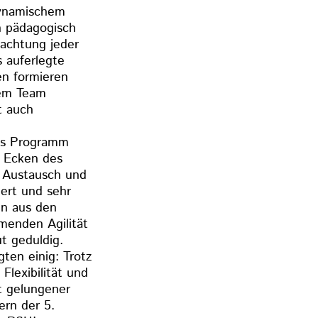
dynamischem
an pädagogisch
bachtung jeder
s auferlegte
en formieren
nem Team
t auch
tes Programm
e Ecken des
 Austausch und
ert und sehr
en aus den
menden Agilität
t geduldig.
ten einig: Trotz
lexibilität und
t gelungener
rn der 5.