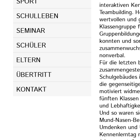
SPORT
interaktiven K
Teambuilding. He
SCHULLEBEN
wertvollen und 
Klassengruppe fi
SEMINAR
Gruppenbildunge
konnten und so
SCHÜLER
zusammenwuchse
nonverbal.
ELTERN
Für die letzten
zusammengestell
ÜBERTRITT
Schulgebäudes 
die gegenseitig
KONTAKT
motiviert widme
fünften Klassen
und Lebhaftigkei
Und so waren si
Mund-Nasen-Bede
Umdenken und U
Kennenlerntag m