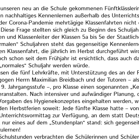
 unseren neu an die Schule gekommenen Fünftklässleri
ein nachhaltiges Kennenlernen außerhalb des Unterricht
der Corona-Pandemie mehrtägige Klassenfahrten nicht 
Diese Frage stellten sich gleich zu Beginn des Schuljah
en und Klassenleiter der Klassen 5a bis 5e der Staatlic
rmalen“ Schuljahren steht das gegenseitige Kennenler
n Klassenfahrt, die jährlich im Herbst durchgeführt wir
h schon seit dem Frühjahr ist ersichtlich, dass auch da
„normales“ Schuljahr werden würde.
sen die fünf Lehrkräfte, mit Unterstützung des an der 
gogen Herrn Maximilian Breidbach und der Tutoren – al
 9. Jahrgangsstufe –, pro Klasse einen sogenannten „Ke
eranstalten. Nach intensiver und aufwändiger Planung, d
Vorgaben des Hygienekonzeptes eingehalten werden, wa
en Herbstferien soweit: Jede fünfte Klasse hatte – vo
 Unterrichtsvormittag zur Verfügung, an dem statt Deut
nur eines auf dem „Stundenplan“ stand: sich gegenseit
ulernen!
 Schulstunden verbrachten die Schülerinnen und Schüler